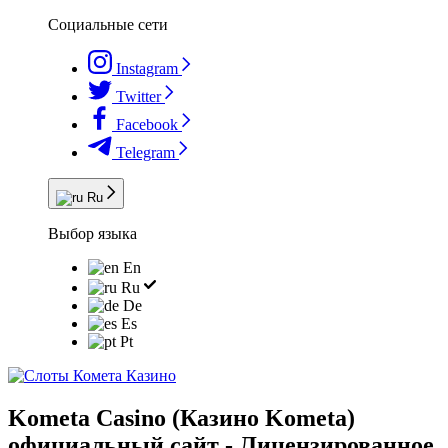
Социальные сети
Instagram
Twitter
Facebook
Telegram
Ru
Выбор языка
En
Ru
De
Es
Pt
Kometa Casino (Казино Kometa)
официальный сайт - Лицензированное