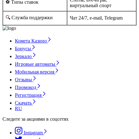
⚽ Типы ставок
виртуальный спорт
🔍 Служба поддержки
Чат 24/7, e‑mail, Telegram
Комета Казино
Бонусы
Зеркало
Игровые автоматы
Мобильная версия
Отзывы
Промокод
Регистрация
Скачать
RU
Следите за акциями в соцсетях
Instagram