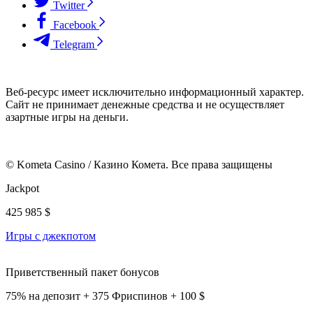
Twitter
Facebook
Telegram
Веб-ресурс имеет исключительно информационный характер.
Сайт не принимает денежные средства и не осуществляет
азартные игры на деньги.
© Kometa Casino / Казино Комета. Все права защищены
Jackpot
425 985 $
Игры с джекпотом
Приветственный пакет бонусов
75% на депозит + 375 Фриспинов + 100 $