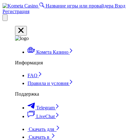
Название игры или провайдера
Вход
Регистрация
Комета Казино
Информация
FAQ
Правила и условия
Поддержка
Telegram
LiveChat
Скачать для
Скачать в