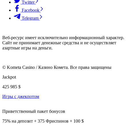
Twitter
Facebook
Telegram
Веб-ресурс имеет исключительно информационный характер.
Сайт не принимает денежные средства и не осуществляет
азартные игры на деньги.
© Kometa Casino / Казино Комета. Все права защищены
Jackpot
425 985 $
Игры с джекпотом
Приветственный пакет бонусов
75% на депозит + 375 Фриспинов + 100 $