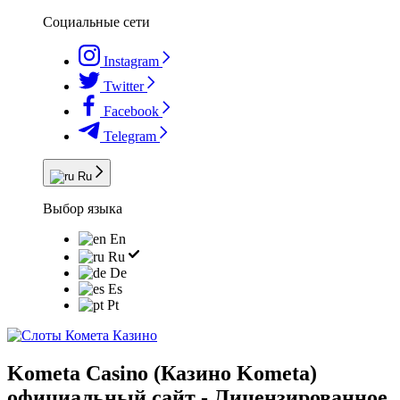
Социальные сети
Instagram
Twitter
Facebook
Telegram
Ru
Выбор языка
En
Ru
De
Es
Pt
Kometa Casino (Казино Kometa)
официальный сайт - Лицензированное