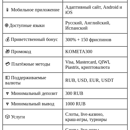
Адаптивный сайт, Android и
📱 Мобильное приложение
iOS
Русский, Английский,
🌐 Доступные языки
Испанский
💰 Приветственный бонус
300% + 150 фриспинов
🎁 Промокод
KOMETA300
Visa, Mastercard, QIWI,
💳 Платёжные методы
Piastrix, криптовалюта
💵 Поддерживаемые
RUB, USD, EUR, USDT
валюты
🔽 Минимальный депозит
300 RUB
🔽 Минимальный вывод
1000 RUB
Слоты, live‑казино,
🎲 Услуги
краш‑игры, турниры
Слоты, live‑игры,