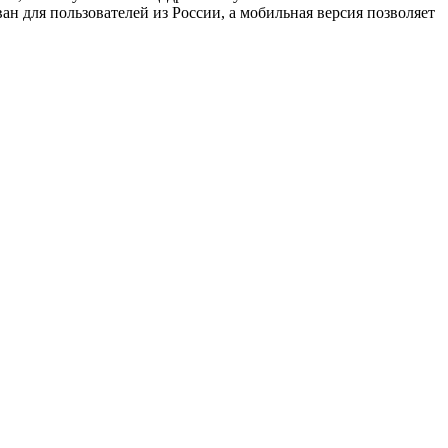
ан для пользователей из России, а мобильная версия позволяет